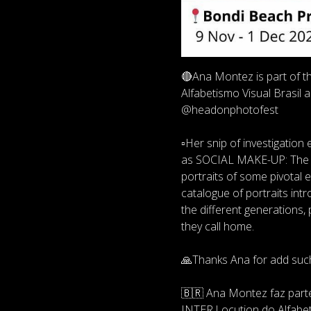
🔴Ana Montez is part of th
Alfabetismo Visual Brasil
@headonphotofest
▫️Her snip of investigati
as SOCIAL MAKE-UP: The refl
portraits of some pivotal
catalogue of portraits int
the different generations,
they call home.
🙏Thanks Ana for add such
🇧🇷 Ana Montez faz part
INTER.Locution do Alfabet