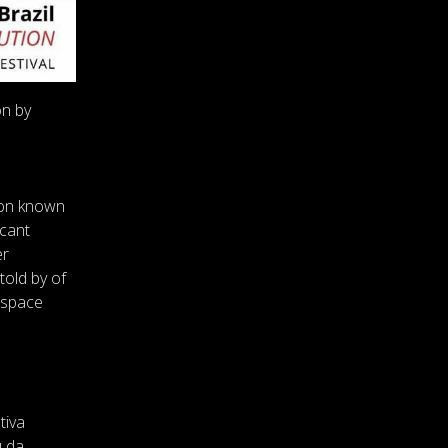
on by
non known
icant
er
told by of
e space
tiva
u da