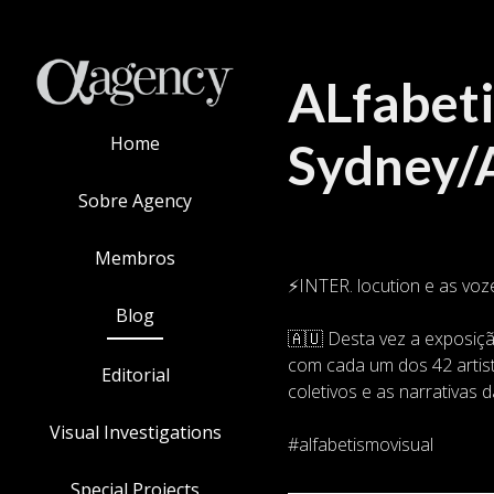
ALfabet
Home
Sydney/A
Sobre Agency
Membros
⚡️INTER. locution e as voz
Blog
🇦🇺 Desta vez a exposiçã
com cada um dos 42 artist
Editorial
coletivos e as narrativa
Visual Investigations
#alfabetismovisual
Special Projects