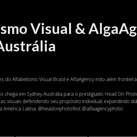
ismo Visual & AlgaA
ustrália
es do Alfabetismo Visual Brasil e AlfaAgency indo além fronteira
o chega em Sydney Austrália para o prestigiado Head On Photo 
as visuais defendendo seu propósito individual, expandindo di
s da América Latina. @headonphotofest @alfaagencyphoto