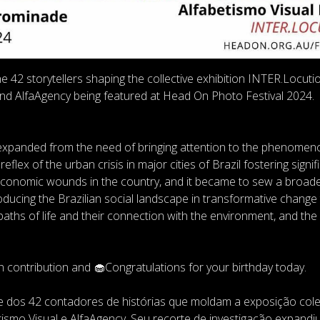
e 42 storytellers shaping the collective exhibition INTER.Locuti
 and AlfaAgency being featured at Head On Photo Festival 2024.
on expanded from the need of bringing attention to the phenome
ex of the urban crisis in major cities of Brazil fostering signif
 economic wounds in the country, and it became to sew a broad
roducing the Brazilian social landscape in transformative change 
 paths of life and their connection with the environment, and th
 contribution and 🧁Congratulations for your birthday today.
e dos 42 contadores de histórias que moldam a exposição cole
ismo Visual e AlfaAgency. Seu recorte de investigação expandi