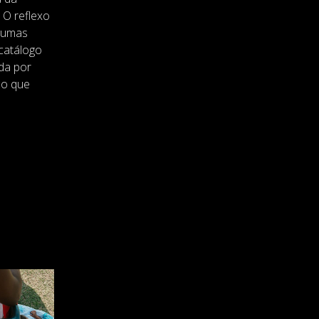
O reflexo
lgumas
catálogo
da por
ço que