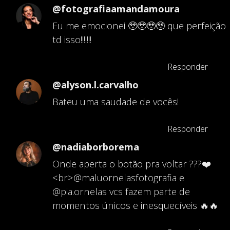
@fotografiaamandamoura
Eu me emocionei 🥹🥹🥹🥹 que perfeição
td isso!!!!!!!
Responder
@alyson.l.carvalho
Bateu uma saudade de vocês!
Responder
@nadiaborborema
Onde aperta o botão pra voltar ???❤️
<br>@maluornelasfotografia e
@pia.ornelas vcs fazem parte de
momentos únicos e inesquecíveis 🔥🔥