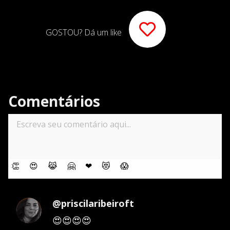
GOSTOU? Dá um like
Comentários
👏
😍
😹
🤗
❤
😻
😱
@priscilaribeiroft
😍😍😍😍