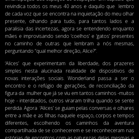
reivindica todos os meus 40 anos e daquilo que lembro
de cada voz que se encontra na inquietação do meu olhar
presente, olhando para tudo, para tantos lados e a
paralisia das incertezas, agora se entendendo enquanto
mães e improvisando sendo ‘coelhos’ e ‘gatos’ presentes
no caminho de outras que lembram a nós mesmas,
perguntando “qual melhor direção, Alice?”.
‘Alices’ que experimentam da liberdade, dos prazeres
simples nesta alucinada realidade de dispositivos de
novas interações sociais. Wonderland passa a ser o
encontro e o refúgio de gerações, de reconciliação da
figura da mulher que já se viu em tantos caminhos -muitos
hoje - interditados, outros viraram trilha quando se sente
perdida. Agora ‘Alices’ se guiam pelas conversas e olhares
entre a mãe e as filhas naquele espaço, corpos e tempos
diferentes, escolhendo os caminhos da aventura
compartilhada de se conhecerem e se reconheceram nas
estórias de encontros com as naturezas delas mesmas e