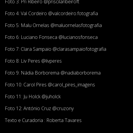
Foto 3: Pri Ribeiro @priscilaribeiroft
Foto 4: Val Cordeiro @valcordeiro.fotografia
Foto 5: Malu Ornelas @maluornelasfotografia
Foto 6: Luciano Fonseca @lucianosfonseca
Foto 7: Clara Sampaio @clarasampaiofotografia
Foto 8: Liv Peres @livperes
Foto 9: Nádia Borborema @nadiaborborema
Foto 10: Carol Pires @carol_pires_imagens
Foto 11: Ju Holck @juholck
Foto 12: António Cruz @cruzony
Texto e Curadoria : Roberta Tavares