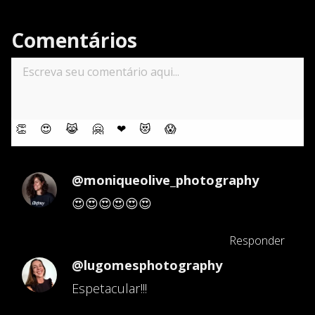
Comentários
👏
😍
😹
🤗
❤
😻
😱
@moniqueolive_photography
😍😍😍😍😍😍
Responder
@lugomesphotography
Espetacular!!!