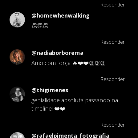
Responder
@homewhenwalking
👏👏👏
Responder
@nadiaborborema
Amo com força 🔥❤️❤️👏👏👏
Responder
@thigimenes
genialidade absoluta passando na
timeline! ❤️❤️
Responder
@rafaelpimenta_fotografia