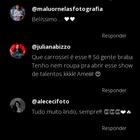
@maluornelasfotografia
Belíssimo … 🖤🖤
Responder
@julianabizzo
Que carrossel é esse !!! Só gente braba.
Tenho nem roupa pra abrir esse show
de talentos kkkk! Ameiiii! 😍
Responder
@alececifoto
Tudo muito lindo, sempre!!! 👏👏👏❤️🔥
Responder