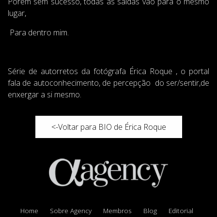
Porém sem sucesso, todas as saídas vão para o mesmo
lugar,
Para dentro mim.
Série de autorretos da fotógrafa Érica Roque , o portal
fala de autoconhecimento, de percepção do ser/sentir,de
enxergar a si mesmo.
<-Voltar para BIO de Érica Roque
Home
Sobre Agency
Membros
Blog
Editorial