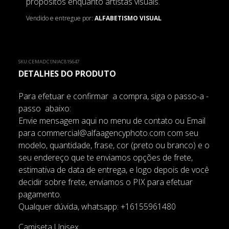
propósitos enquanto artistas visuais.
Vendido e entregue por:
ALFABETISMO VISUAL
SKU:
CEMADC'(NIAC815647
DETALHES DO PRODUTO
Para efetuar e confirmar a compra, siga o passo-a -
passo abaixo:
Envie mensagem aqui no menu de contato ou Email
para commercial@alfaagencyphoto.com com seu
modelo, quantidade, frase, cor (preto ou branco) e o
seu endereço que te enviamos opções de frete,
estimativa de data de entrega, e logo depois de você
decidir sobre frete, enviamos o PIX para efetuar
pagamento.
Qualquer dúvida, whatsapp: +16155961480
Camiseta Unisex